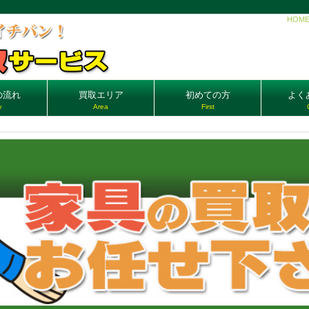
HOM
の流れ
買取エリア
初めての方
よく
w
Area
First