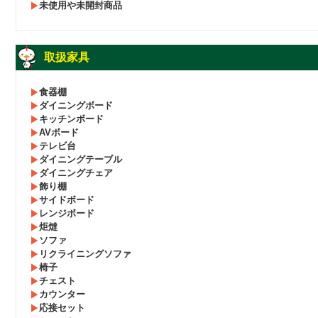
未使用や未開封商品
取扱家具
食器棚
ダイニングボード
キッチンボード
AVボード
テレビ台
ダイニングテーブル
ダイニングチェア
飾り棚
サイドボード
レンジボード
炬燵
ソファ
リクライニングソファ
椅子
チェスト
カウンター
応接セット