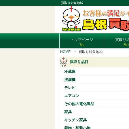
買取り対象地域
トップページ
買取り
Top
Flo
HOME
買取り対象地域
買取り品目
冷蔵庫
洗濯機
テレビ
エアコン
その他の電化製品
家具
キッチン家具
着物・和装小物