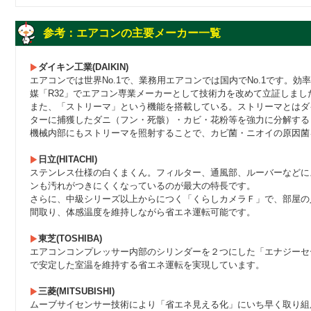
参考：エアコンの主要メーカー一覧
ダイキン工業(DAIKIN)
エアコンでは世界No.1で、業務用エアコンでは国内でNo.1です。
媒「R32」でエアコン専業メーカーとして技術力を改めて立証しまし
また、「ストリーマ」という機能を搭載している。ストリーマとはダ
ターに捕獲したダニ（フン・死骸）・カビ・花粉等を強力に分解する
機械内部にもストリーマを照射することで、カビ菌・ニオイの原因菌
日立(HITACHI)
ステンレス仕様の白くまくん。フィルター、通風部、ルーバーなどに
ンも汚れがつきにくくなっているのが最大の特長です。
さらに、中級シリーズ以上からにつく「くらしカメラＦ」で、部屋の
間取り、体感温度を維持しながら省エネ運転可能です。
東芝(TOSHIBA)
エアコンコンプレッサー内部のシリンダーを２つにした「エナジーセ
で安定した室温を維持する省エネ運転を実現しています。
三菱(MITSUBISHI)
ムーブサイセンサー技術により「省エネ見える化」にいち早く取り組