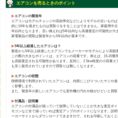
エアコンを売るときのポイント
エアコンの製造年
エアコンはモデルチェンジや高効率化などによりモデルの古いものは
的に10年を過ぎたものは買取りをすることはできません。家庭用中古
年以内となります。言い換えれば5年以内なら高価査定の可能性が大
家電製品の買取は製造年から5年以内が基本です。
5年以上経過したエアコンは？
製造から5年以上経過したエアコンでもメーカーやモデルにより高額
この際の大きなポイントは、エアコンの容量です。例えば、15-20畳
も高額査定される可能性があります。反対に、2.5kw程度の小容量
も安く販売されていますので買取りは難しくなります。
エアコンの状態
喫煙環境で利用されていたエアコンは、内部にこびりついたヤニや臭
く影響します。
また、製造年の新しいエアコンでも室外機の汚れや錆がひどいと買取
付属品・説明書
エアコンの付属品が揃っていて故障していないことが大きな査定ポイ
モコンなど全て揃っていれば査定アップのポイントになります。説明
ーカーサイトからダウンロードできますので、それを印刷しておくと