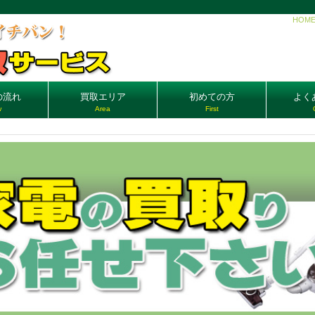
HOM
の流れ
買取エリア
初めての方
よく
w
Area
First