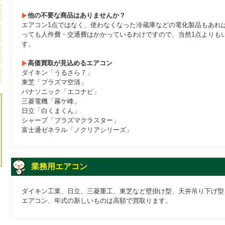
他の不要な商品はありませんか？
エアコン1点ではなく、使わなくなった冷蔵庫などの電化製品もあれ
っても人件費・交通費はかかっているわけですので、当然1点よりも
す。
高価買取が見込めるエアコン
ダイキン「うるさら７」
東芝「プラズマ空清」
パナソニック「エコナビ」
三菱電機「霧ケ峰」
日立「白くまくん」
シャープ「プラズマクラスター」
富士通ゼネラル「ノクリアシリーズ」
業務用エアコン
ダイキン工業、日立、三菱重工、東芝など壁掛け型、天井吊り下げ型
エアコン、年式の新しいものは高額で買取ります。