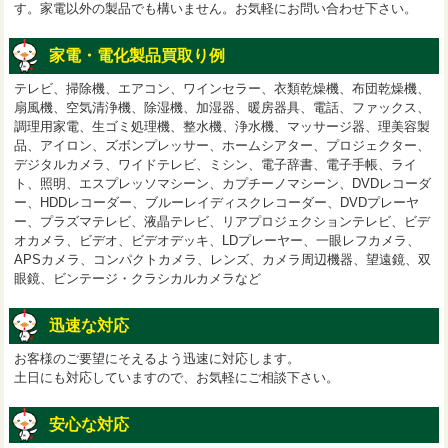
す。家電以外の製品でも構いません。お気軽にお問い合わせ下さい。
家電・電化製品買取り例
テレビ、掃除機、エアコン、ワインセラー、衣類乾燥機、布団乾燥機、
扇風機、空気清浄機、除湿機、加湿器、暖房器具、電話、ファックス、
調理用家電、生ゴミ処理機、整水機、浄水機、マッサージ器、理美容製
品、アイロン、ズボンプレッサー、ホームシアター、プロジェクター、
デジタルカメラ、ワイドテレビ、ミシン、電子辞書、電子手帳、ライ
ト、照明、エスプレッソマシーン、カプチーノマシーン、DVDレコーダ
ー、HDDレコーダー、ブルーレイディスクレコーダー、DVDプレーヤ
ー、プラズマテレビ、液晶テレビ、リアプロジェクションテレビ、ビデ
オカメラ、ビデオ、ビデオデッキ、LDプレーヤー、一眼レフカメラ、
APSカメラ、コンパクトカメラ、レンズ、カメラ周辺機器、望遠鏡、双
眼鏡、ビンテージ・クラシカルカメラなど
迅速な対応
お客様のご要望にそえるよう迅速に対応します。
土日にも対応していますので、お気軽にご相談下さい。
安心な対応